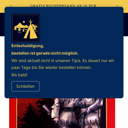
Direkt
EBSHOP
GRATIS BUCHVERSAND AB 10 EUR
zum
Inhalt
Entschuldigung,
bestellen ist gerade nicht möglich.
oduktinformationen
Wir sind aktuell nicht in unseren Tipis. Es dauert nur ein
ringen
paar Tage bis Sie wieder bestellen können.
Bis bald!
Schließen