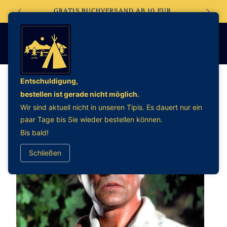
Direkt
EBSHOP
GRATIS BUCHVERSAND AB 10 EUR
zum
Inhalt
Entschuldigung,
bestellen ist gerade nicht möglich.
oduktinformationen
Wir sind aktuell nicht in unseren Tipis. Es dauert nur ein
ringen
paar Tage bis Sie wieder bestellen können.
Bis bald!
Schließen