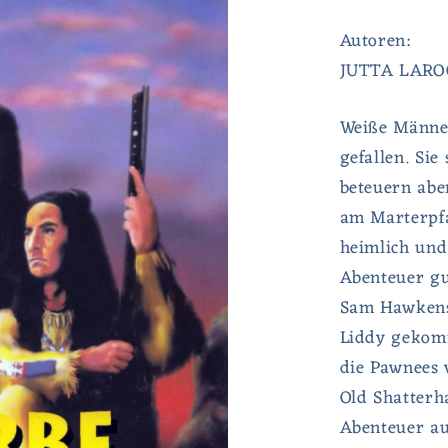
Autoren:
JUTTA LARO
Weiße Männer
gefallen. Sie
beteuern abe
am Marterpfa
heimlich und
Abenteuer gu
Sam Hawkens 
Liddy gekomm
die Pawnees 
Old Shatterh
Abenteuer au