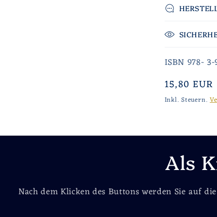
HERSTEL
SICHERH
ISBN 978- 3
Normaler
15,80 EUR
Preis
Inkl. Steuern.
V
Als K
Nach dem Klicken des Buttons werden Sie auf di