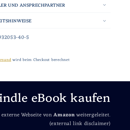
LER UND ANSPRECHPARTNER
EITSHINWEISE
-932053-40-5
ersand
wird beim Checkout berechnet
indle eBook kaufen
e externe Webseite von
Amazon
weitergeleitet.
(external link disclaimer)