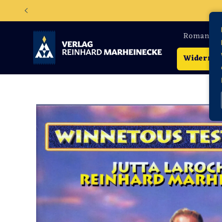
Direkt
zum
Inhalt
Romane
Widerruf
Zu
Produktinformationen
springen