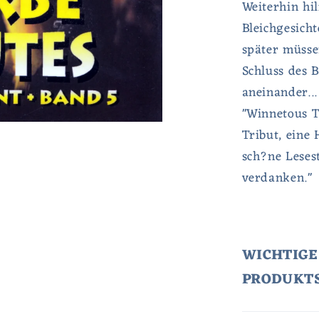
Weiterhin hi
Bleichgesich
später müsse
Schluss des 
aneinander...
"Winnetous Te
Tribut, eine
sch?ne Lese
verdanken."
WICHTIGE
PRODUKT