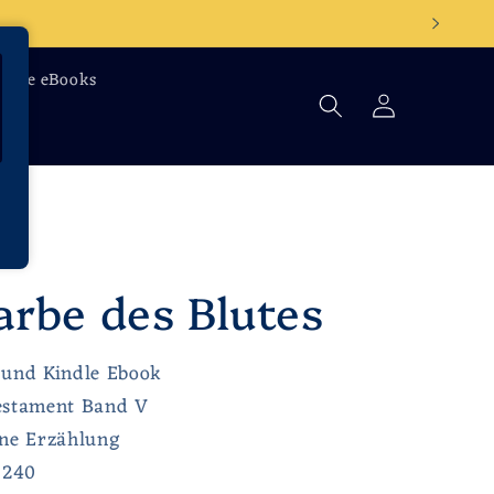
indle eBooks
Einloggen
s
arbe des Blutes
 und Kindle Ebook
estament Band V
ene Erzählung
 240