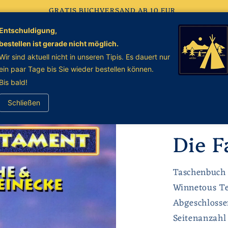
GRATIS BUCHVERSAND AB 10 EUR
Entschuldigung,
Sachbücher
Biographien
English Books 🇬🇧
K
bestellen ist gerade nicht möglich.
Wir sind aktuell nicht in unseren Tipis. Es dauert nur
 erklären
ein paar Tage bis Sie wieder bestellen können.
Bis bald!
Schließen
Romanzyklu
Die F
Taschenbuch
Winnetous T
Abgeschloss
Seitenanzahl