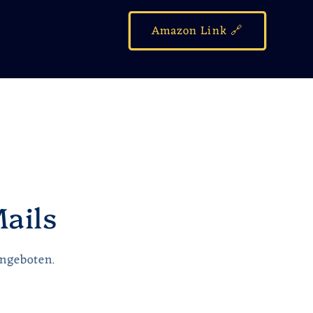
Amazon Link 🔗
ails
Angeboten.