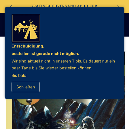
Direkt
EBSHOP
GRATIS BUCHVERSAND AB 10 EUR
zum
Inhalt
Entschuldigung,
bestellen ist gerade nicht möglich.
oduktinformationen
Wir sind aktuell nicht in unseren Tipis. Es dauert nur ein
ringen
paar Tage bis Sie wieder bestellen können.
Bis bald!
Schließen