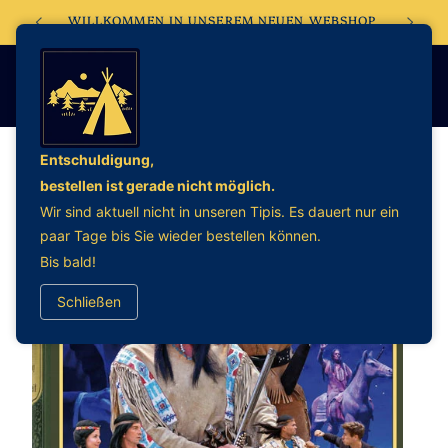
Direkt
WILLKOMMEN IN UNSEREM NEUEN WEBSHOP
G
zum
Inhalt
Entschuldigung,
bestellen ist gerade nicht möglich.
oduktinformationen
Wir sind aktuell nicht in unseren Tipis. Es dauert nur ein
ringen
paar Tage bis Sie wieder bestellen können.
Bis bald!
Schließen