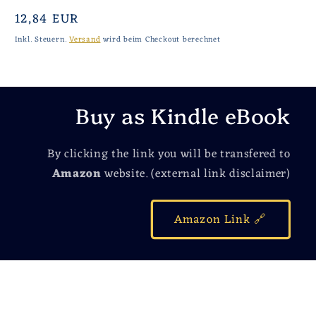
Normaler
12,84 EUR
Preis
Inkl. Steuern.
Versand
wird beim Checkout berechnet
Buy as Kindle eBook
By clicking the link you will be transfered to
Amazon
website. (external link disclaimer)
Amazon Link 🔗