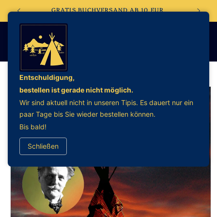
Direkt
EBSHOP
GRATIS BUCHVERSAND AB 10 EUR
zum
Inhalt
Entschuldigung,
bestellen ist gerade nicht möglich.
oduktinformationen
Wir sind aktuell nicht in unseren Tipis. Es dauert nur ein
ringen
paar Tage bis Sie wieder bestellen können.
Bis bald!
Schließen